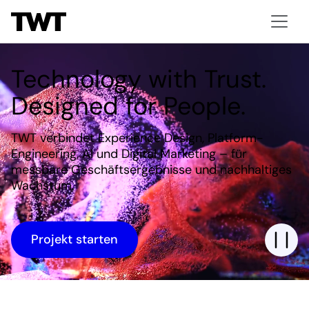
Technology with Trust.
Designed for People.
TWT verbindet Experience Design, Platform-
Engineering, AI und Digital Marketing – für
messbare Geschäftsergebnisse und nachhaltiges
Wachstum.
Projekt starten