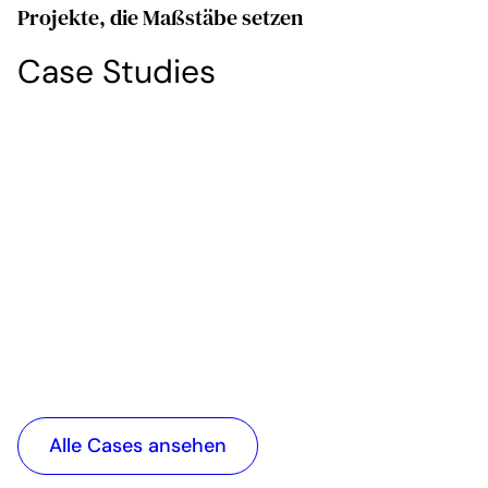
Projekte, die Maßstäbe setzen
Case Studies
Landesverband Westfalen und
ab-in
Lippe
Digita
Ein Verband, ein Auftritt: 24
Replat
Relaunches für 73.500 Mitglieder
Comm
Alle Cases ansehen