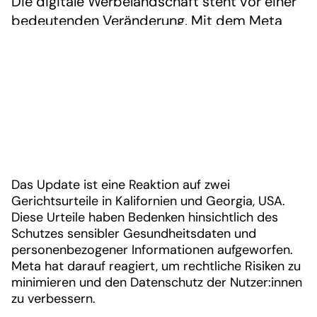
Die digitale Werbelandschaft steht vor einer
bedeutenden Veränderung. Mit dem Meta
Sensitive Ads Update 2025 werden die
Möglichkeiten für Gesundheits- und
Wellnessmarken auf der Plattform stark
eingeschränkt. Was bedeutet das für die
Branche und wie können sich Unternehmen
darauf vorbereiten?
Das Update ist eine Reaktion auf zwei
Gerichtsurteile in Kalifornien und Georgia, USA.
Diese Urteile haben Bedenken hinsichtlich des
Schutzes sensibler Gesundheitsdaten und
personenbezogener Informationen aufgeworfen.
Meta hat darauf reagiert, um rechtliche Risiken zu
minimieren und den Datenschutz der Nutzer:innen
zu verbessern.