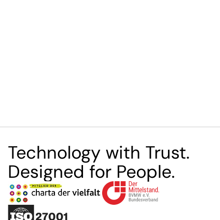
Digitale Wissensdatenbanken als
Underw
Wachstumstreiber für den
Platt
Mittelstand
Technology with Trust.
Designed for People.