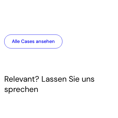
Replatforming für nachhaltigen E-
MyMED
Commerce
einer
Alle Cases ansehen
Relevant? Lassen Sie uns
sprechen