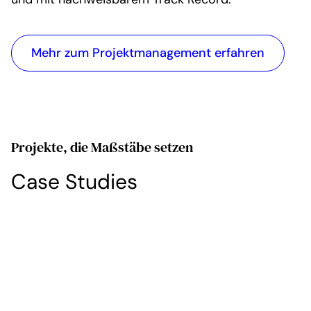
Mehr zum Projektmanagement erfahren
Projekte, die Maßstäbe setzen
Case Studies
ab-in-die-Box
MyMe
Digitale Transformation:
Reha-