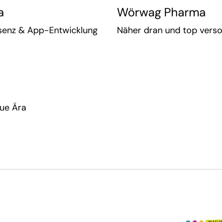
a
Wörwag Pharma
äsenz & App-Entwicklung
Näher dran und top versor
eue Ära