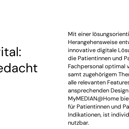
Mit einer lösungsorient
Herangehensweise entw
tal:
innovative digitale Lös
die Patientinnen und 
edacht
Fachpersonal optimal v
samt zugehörigem Ther
alle relevanten Featur
ansprechenden Design f
MyMEDIAN@Home biete
für Patientinnen und P
Indikationen, ist indiv
nutzbar.