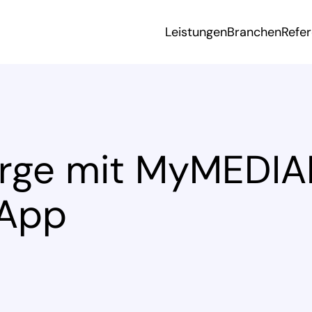
Leistungen
Branchen
Refe
orge mit MyMED
 App